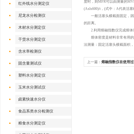
度时，则MFR可以由测量的MV
红外线水分测定仪
(Axlx600)/t，(式中：A代
尼龙水分检测仪
一般活塞头横截面固定，因此M
的距离。
木材水分测定仪
2.利用熔融指数仪完成熔体
熔体密度是材料非常有用的物理
干货水分测定仪
法测量：固定活塞头横截面积，称
含水率检测仪
上一篇：
熔融指数仪在使用过
固含量测试仪
塑料水分测定仪
玉米水分测试仪
卤素快速水分仪
食品系类水分检测仪
粮食水分测定仪