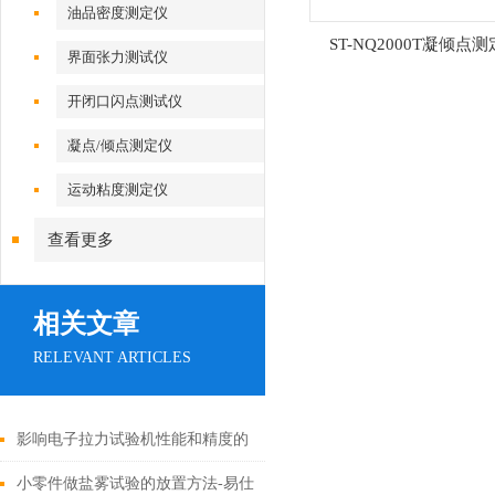
油品密度测定仪
ST-NQ2000T凝倾点
界面张力测试仪
开闭口闪点测试仪
凝点/倾点测定仪
运动粘度测定仪
查看更多
相关文章
RELEVANT ARTICLES
影响电子拉力试验机性能和精度的
五大因素
小零件做盐雾试验的放置方法-易仕