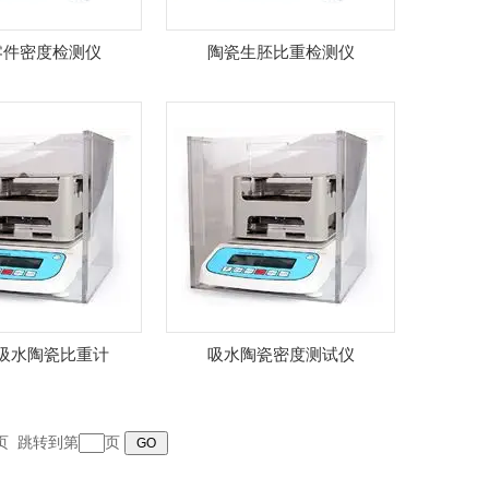
零件密度检测仪
陶瓷生胚比重检测仪
吸水陶瓷比重计
吸水陶瓷密度测试仪
页
跳转到第
页