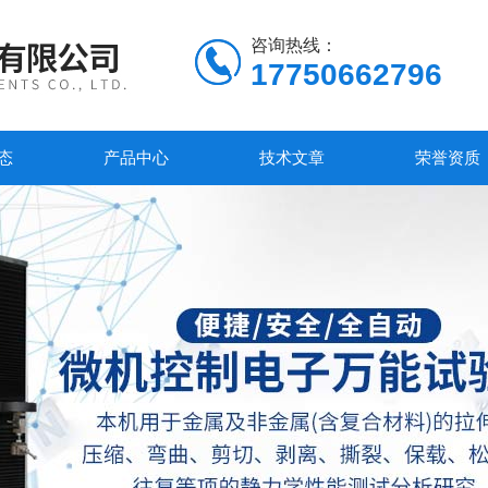
咨询热线：
17750662796
态
产品中心
技术文章
荣誉资质