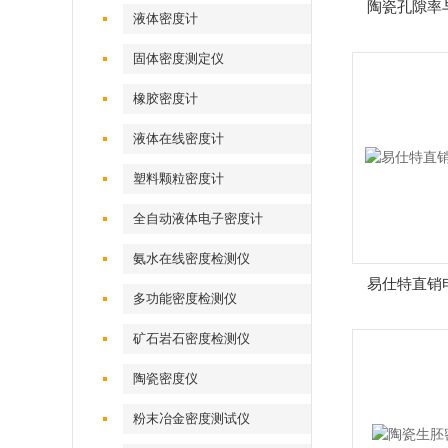
陶瓷孔隙率
液体密度计
固体密度测定仪
橡胶密度计
液体在线密度计
塑料颗粒密度计
全自动液体电子密度计
氨水在线密度检测仪
易仕特直销
多功能密度检测仪
矿石岩石密度检测仪
陶瓷密度仪
粉末冶金密度测试仪