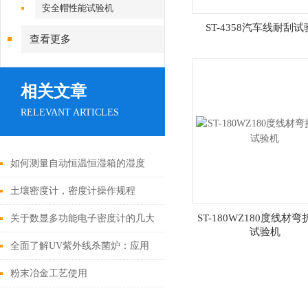
安全帽性能试验机
ST-4358汽车线耐刮
查看更多
相关文章
RELEVANT ARTICLES
如何测量自动恒温恒湿箱的湿度
呢？有几种方法
土壤密度计，密度计操作规程
ST-180WZ180度线材
关于数显多功能电子密度计的几大
试验机
功能特点介绍
全面了解UV紫外线杀菌炉：应用
与工作原理
粉末冶金工艺使用