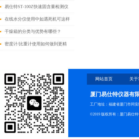
要性
易仕特ST-100Z快速固含量检测仪
在线水分仪使用中如遇死机可这样
解决
干燥箱的分类与优势有哪些？
密度计/比重计使用如何做到更精
准?
网站首页
关于
厦门易仕特仪器有
工厂地址：福建省厦门市同安
©2019 版权所有：厦门易仕