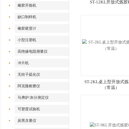
ST-12KL开放式炼胶
橡胶开炼机
缺口制样机
橡胶硬度计
小型注塑机
高绝缘电阻测量仪
冲片机
无转子硫化仪
ST-2KL桌上型开放式
阿克隆耐磨仪
（常温）
马弗炉/灰分测定仪
可塑度试验机
炭黑含量仪