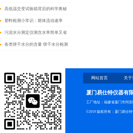
分析仪厂家
高低温交变试验箱背后的科学奥秘
塑料检测小常识：熔体流动速率
污泥水分测定仪测含水率简单又省
时
各类饼干水分的含量 饼干水分检测
仪器
网站首页
关于
厦门易仕特仪器有
工厂地址：福建省厦门市同安
©2019 版权所有：厦门易仕