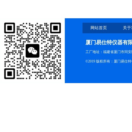
网站首页
关于
厦门易仕特仪器有
工厂地址：福建省厦门市同安
©2019 版权所有：厦门易仕