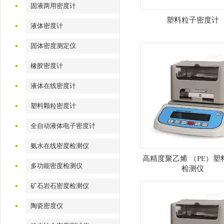
固液两用密度计
塑料粒子密度计
液体密度计
固体密度测定仪
橡胶密度计
液体在线密度计
塑料颗粒密度计
全自动液体电子密度计
氨水在线密度检测仪
高精度聚乙烯 （PE）塑
多功能密度检测仪
检测仪
矿石岩石密度检测仪
陶瓷密度仪