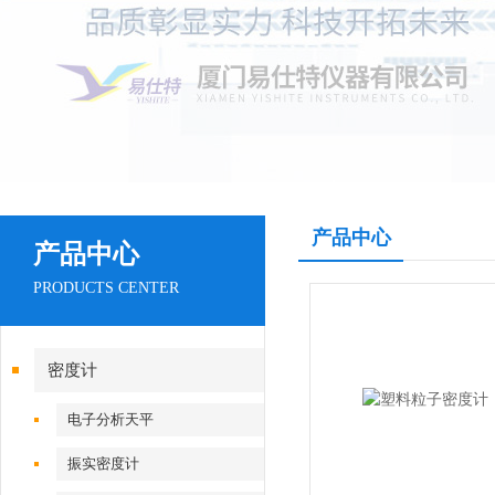
产品中心
产品中心
PRODUCTS CENTER
密度计
电子分析天平
振实密度计