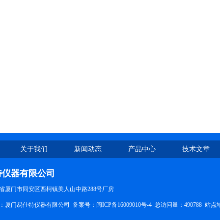
关于我们
新闻动态
产品中心
技术文章
特仪器有限公司
省厦门市同安区西柯镇美人山中路288号厂房
所有：厦门易仕特仪器有限公司 备案号：
闽ICP备16009010号-4
总访问量：490788
站点