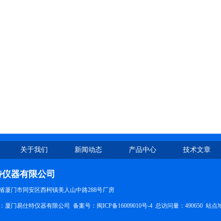
关于我们
新闻动态
产品中心
技术文章
特仪器有限公司
省厦门市同安区西柯镇美人山中路288号厂房
所有：厦门易仕特仪器有限公司 备案号：
闽ICP备16009010号-4
总访问量：490650
站点