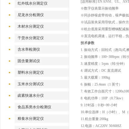
[适用标准] EN ANSI、UL、A
红外线水分测定仪
※数字仪表显示振动频率
尼龙水分检测仪
※同步静噪皮带传动，噪声极
※试品装夹采用导轨式，操作
木材水分测定仪
※机台底座采用重型槽钢配减
※直流电机调速，运行平稳，
干货水分测定仪
技术参数
含水率检测仪
1. 振动方式：回转式（跑马式
2. 振动频率：100~300rpm（转
固含量测试仪
3. 速度精度：1rpm（转/分钟）
4. 调试方式：DC 直流调试
塑料水分测定仪
5. 最大载重：100kg
玉米水分测试仪
6. 振幅：25.4mm（1 英寸）
7. 有效工作台面尺寸：1200x10
卤素快速水分仪
8. 电机功率：1HP（0.75kw）
9. 计时器：0 秒~99 小时
食品系类水分检测仪
10.单位选择：H（小时）、M
粮食水分测定仪
11.机台重量:200kg
12.电源：AC220V 50/60HZ