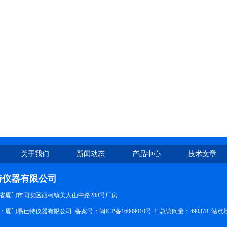
关于我们
新闻动态
产品中心
技术文章
特仪器有限公司
省厦门市同安区西柯镇美人山中路288号厂房
所有：厦门易仕特仪器有限公司 备案号：
闽ICP备16009010号-4
总访问量：490378
站点