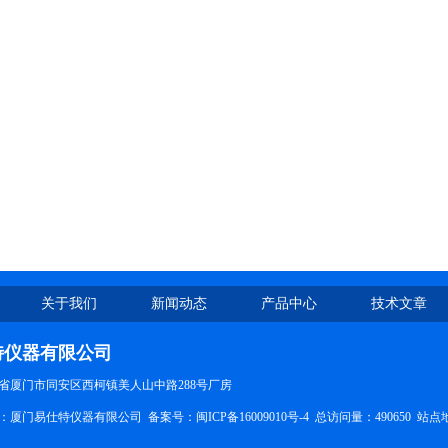
关于我们
新闻动态
产品中心
技术文章
特仪器有限公司
省厦门市同安区西柯镇美人山中路288号厂房
所有：厦门易仕特仪器有限公司 备案号：
闽ICP备16009010号-4
总访问量：490650
站点