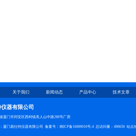
关于我们
新闻动态
产品中心
技术文章
特仪器有限公司
省厦门市同安区西柯镇美人山中路288号厂房
所有：厦门易仕特仪器有限公司 备案号：
闽ICP备16009010号-4
总访问量：490650
站点