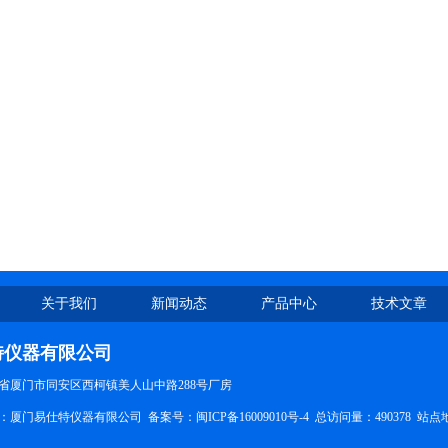
关于我们
新闻动态
产品中心
技术文章
特仪器有限公司
省厦门市同安区西柯镇美人山中路288号厂房
所有：厦门易仕特仪器有限公司 备案号：
闽ICP备16009010号-4
总访问量：490378
站点