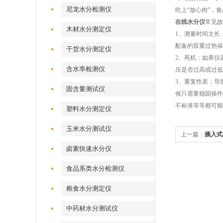
尼龙水分检测仪
吃上“放心肉”，
在线水分仪
常见故
木材水分测定仪
1、测量时间太长
配备的双重过热保
干货水分测定仪
2、死机：如果仪
含水率检测仪
压是否过高或过低
3、重复性差：导
固含量测试仪
候只需要稳固操作
不标准等等都可能
塑料水分测定仪
玉米水分测试仪
上一篇：
插入式
卤素快速水分仪
食品系类水分检测仪
粮食水分测定仪
中药材水分测试仪