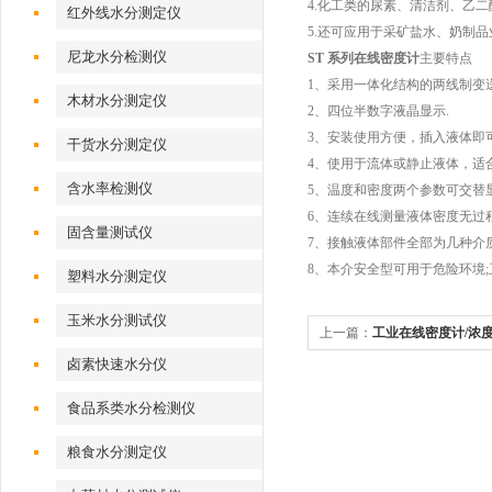
4.化工类的尿素、清洁剂、乙二
红外线水分测定仪
5.还可应用于采矿盐水、奶制
尼龙水分检测仪
ST 系列在线密度计
主要特点
1、采用一体化结构的两线制变
木材水分测定仪
2、四位半数字液晶显示.
3、安装使用方便，插入液体即
干货水分测定仪
4、使用于流体或静止液体，适
含水率检测仪
5、温度和密度两个参数可交替
6、连续在线测量液体密度无过
固含量测试仪
7、接触液体部件全部为几种介质
8、本介安全型可用于危险环境
塑料水分测定仪
玉米水分测试仪
上一篇：
工业在线密度计/浓
卤素快速水分仪
食品系类水分检测仪
粮食水分测定仪