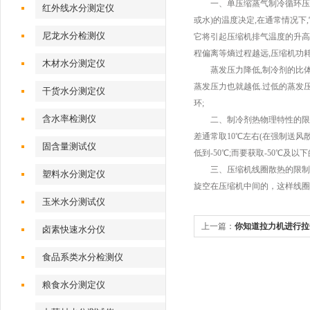
一、单压缩蒸气制冷循环压比的
红外线水分测定仪
或水)的温度决定,在通常情况下,
尼龙水分检测仪
它将引起压缩机排气温度的升高
程偏离等熵过程越远,压缩机功
木材水分测定仪
蒸发压力降低,制冷剂的比体积
蒸发压力也就越低.过低的蒸发
干货水分测定仪
环;
含水率检测仪
二、制冷剂热物理特性的限制R4
差通常取10℃左右(在强制送风
固含量测试仪
低到-50℃;而要获取-50℃及
三、压缩机线圈散热的限制单级
塑料水分测定仪
旋空在压缩机中间的，这样线圈
玉米水分测试仪
上一篇：
你知道拉力机进行拉
卤素快速水分仪
食品系类水分检测仪
粮食水分测定仪