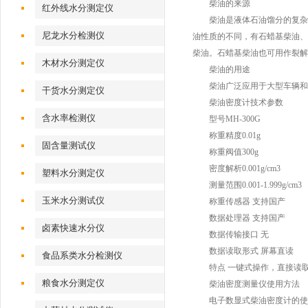
柴油的来源
红外线水分测定仪
柴油是液体石油馏分的复杂混合物
尼龙水分检测仪
油性质的不同，有石蜡基柴油、
柴油。石蜡基柴油也可用作裂解
木材水分测定仪
柴油的用途
柴油广泛应用于大型车辆和船
干货水分测定仪
柴油密度计技术参数
含水率检测仪
型号MH-300G
称重精度0.01g
固含量测试仪
称重阀值300g
密度解析0.001g/cm3
塑料水分测定仪
测量范围0.001-1.999g/cm3
玉米水分测试仪
称重传感器 支持国产
数据处理器 支持国产
卤素快速水分仪
数据传输接口 无
数据读取形式 屏幕直读
食品系类水分检测仪
特点 一键式操作，直接读取
粮食水分测定仪
柴油密度测量仪使用方法
电子数显式柴油密度计的使用方