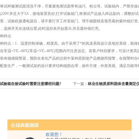
试样被测试面清洗干净，尽量避免测试面带有油污、粉尘等。试验箱内，严禁存放易
为220V并且大于5A，接地装置良好;打开试验箱门,将测试产品放入样品架内，调整
害，试验机接通电源后，请不要打开工作室箱门。理不能眼睛直视亮着的紫外线灯管
，选择开关在连续位置;此时温控表开始显示,并且紫外线灯亮。
构特点
特点：1、温度控制准确，精度高。由于采用了*的风道系统设计及电控系统，能保持
常温+5℃--60℃(常温+5℃--80℃)范围内可任意设定。若客户特别要求，可设计
装有烟感报警器，预防在老化产品的过程中某种原因使产品燃烧而报警，在报警时自
配套生产，一般测试架的设计要求结构稳固合理，操作方便，外形美观、满足功能等
试验箱在做试验时需要注意哪些问题?
下一篇：
林业生物质原料固体含量测定仪
测试意义和作用
欢迎您！