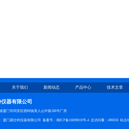
关于我们
新闻动态
产品中心
技术文章
特仪器有限公司
省厦门市同安区西柯镇美人山中路288号厂房
所有：厦门易仕特仪器有限公司 备案号：
闽ICP备16009010号-4
总访问量：490650
站点