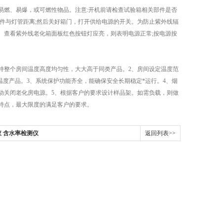
燃、易爆，或可燃性物品。注意:开机前请检查试验箱相关部件是否
好试件与灯管距离;然后关好箱门，打开供给电源的开关。为防止紫外线辐
。查看紫外线老化箱面板红色按钮灯应亮，则表明电源正常;按电源按
整个房间温度高度均匀性，大大高于同类产品。2、房间设定温度范
更高温度产品。3、系统保护功能齐全，能确保安全长期稳定*运行。4、烟
动关闭老化房电源。5、根据客户的要求设计样品架。如需负载，则做
特点，最大限度的满足客户的要求。
 含水率检测仪
返回列表>>