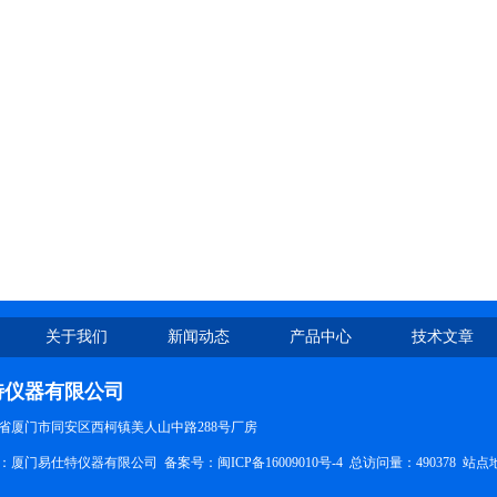
关于我们
新闻动态
产品中心
技术文章
特仪器有限公司
省厦门市同安区西柯镇美人山中路288号厂房
所有：厦门易仕特仪器有限公司 备案号：
闽ICP备16009010号-4
总访问量：490378
站点