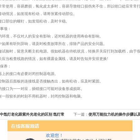
常使用，容易磨损，氧化皮太多时，容易导致钳口损伤夹不住，所以钳口处应常常打扫
动情况，如发现有松动，请将张紧传动部位。
口部位的螺钉，如发现松动，及时卡稳。
事项：
环境，不仅对人的安全有影响，还对机器的使用寿命有影响。
如果有听到异响，请及时检查故障所在，排除产品的安全问题。
试验时，留意关断主机电源。假如机器在待机状况，转换开关应打到加载档，由于假
应当检查线路的情况，如有裸露金属线，请及时告知并安排更换!
保养：
上的接口有必要封闭控制器电源。
制器后面板的连接线是否接触杰出，如有松动，应及时紧固。
接口为一一对应，插错接口可能对设备形成损坏。
一段较长的时刻不用机器时，封闭控制器和电脑。
中氙灯老化跟紫外光老化的区别 氙灯常
下一篇：
使用万能拉力机的操作步骤以
些？
欢迎您！