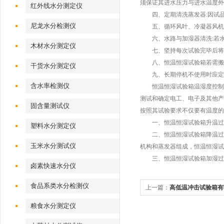
须保证其进水压力与进水温度外
红外线水分测定仪
四、定期清洗蒸发器:因试品的
尼龙水分检测仪
五、循环风叶、冷凝器风机清洁
六、水路与加湿器清洗:若水路
木材水分测定仪
七、坚持每次试验完毕后将温度
八、恒温恒湿试验箱若需搬迁
干货水分测定仪
九、长期停机不使用时应定期每
含水率检测仪
恒温恒湿试验箱温湿度控制原
测试和确定电工、电子及其他产
固含量测试仪
按照其试验要求不仅要有温度的
一、恒温恒湿试验箱升温过程
塑料水分测定仪
二、恒温恒湿试验箱降温过程
玉米水分测试仪
机构和蒸发器组成，恒温恒湿试
三、恒温恒湿试验箱加湿过
卤素快速水分仪
食品系类水分检测仪
上一篇：
高低温冲击试验箱有
压缩机复叠式的优点介绍
粮食水分测定仪