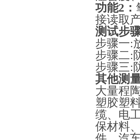
功能
2
：
接读取
测试步
步骤一
:
步骤二
:
步骤三
:
其他测
大量程
塑胶塑
缆、电
保材料
件、汽