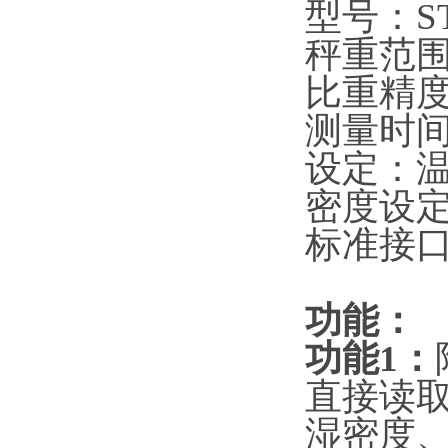
型号：
S
秤重范
比重精
测量时
设定：
密度设
标准接
功能：
功能
1
：
直接读
湿密度