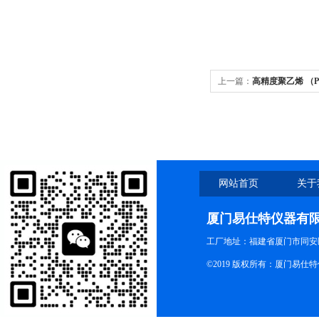
上一篇：
高精度聚乙烯 （
网站首页
关于
厦门易仕特仪器有
工厂地址：福建省厦门市同安
©2019 版权所有：厦门易仕