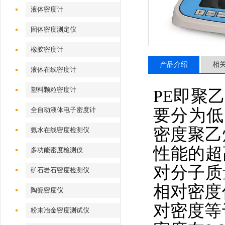
液体密度计
固体密度测定仪
橡胶密度计
产品介绍
相
液体在线密度计
塑料颗粒密度计
PE
即聚乙
要分为低
全自动液体电子密度计
密度聚乙
氨水在线密度检测仪
性能的超
多功能密度检测仪
对分子质
矿石岩石密度检测仪
相对密度
陶瓷密度仪
对密度等
粉末冶金密度测试仪