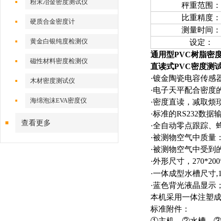
粉末冶金密度测试仪
秤重范围：
比重精度：
硬质合金密度计
测量时间：
黄金白银纯度检测仪
设定：
通用型
PVC
树脂密
磁性材料密度检测仪
直读式PVC密度测
·镀金陶瓷电容传感
木材密度测试仪
·电子天平配合密度
海绵泡沫EVA密度仪
·密度直读，减取烦
·标准的
RS232
数据
查看更多
·
全自动零点跟踪、
·被测物空气中质量
·被测物空气中受到
·外形尺寸，
270*200
·一体成型水槽尺寸
,
·蓝色背光液晶显示
本机采用一体注塑
标准附件：
①主机、②水槽、