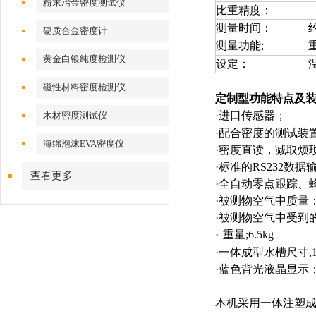
粉末冶金密度测试仪
比重精度：
0
测量时间：
硬质合金密度计
测量功能
;
黄金白银纯度检测仪
设定：
磁性材料密度检测仪
定制型
功能特点及
·进口传感器；
木材密度测试仪
·配合密度的测试装
海绵泡沫EVA密度仪
·密度直读，减取烦
·标准的
RS232
数据
查看更多
·
全自动零点跟踪、
·被测物空气中质量
·被测物空气中受到
·
重量
;6.5kg
·一体成型水槽尺寸
,
·蓝色背光液晶显示
本机采用一体注塑