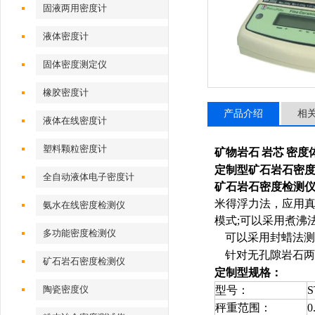
固液两用密度计
液体密度计
固体密度测定仪
橡胶密度计
产品介绍
相
液体在线密度计
塑料颗粒密度计
矿物岩石
岩芯
密度
定制型
矿石岩石密
全自动液体电子密度计
矿石岩石密度检测
米得浮力法，应用
氨水在线密度检测仪
模式
;
可以采用煮沸
多功能密度检测仪
可以采用封蜡法测
针对无孔隙岩石两
矿石岩石密度检测仪
定制型
规格：
陶瓷密度仪
型号：
S
秤重范围：
0