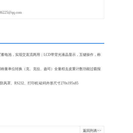
25@qq.com
蓄电池，实现交直流两用；LCD带背光液晶显示，五键操作，称
用称量单位转换（克、克拉、盎司）全量程去皮重计数功能过载报
风罩、RS232、打印机\砝码外形尺寸270x195x85
返回列表>>