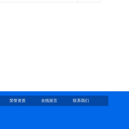
荣誉资质
在线留言
联系我们