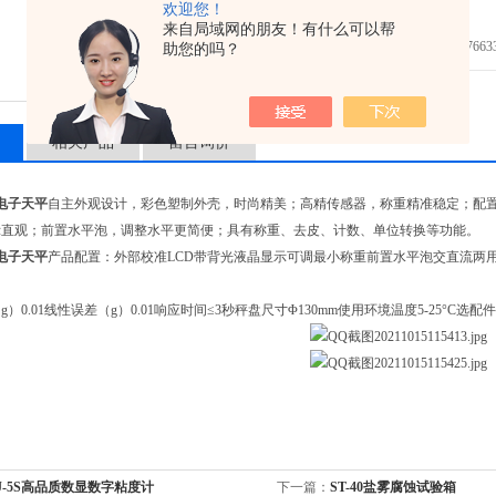
欢迎您！
免费咨询：
来自局域网的朋友！有什么可以帮
发邮件给我们：7663362
助您的吗？
相关产品
留言询价
电子天平
自主外观设计，彩色塑制外壳，时尚精美；高精传感器，称重精准稳定；配置
示直观；前置水平泡，调整水平更简便；具有称重、去皮、计数、单位转换等功能。
电子天平
产品配置：外部校准LCD带背光液晶显示可调最小称重前置水平泡交直流两
）0.01线性误差（g）0.01响应时间≤3秒秤盘尺寸Φ130mm使用环境温度5-25°C选配件防
J-5S高品质数显数字粘度计
下一篇：
ST-40盐雾腐蚀试验箱