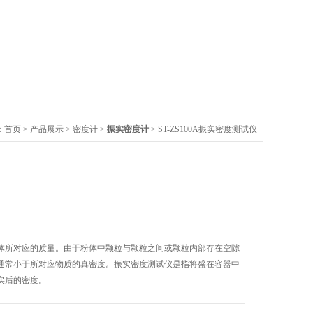
：
首页
>
产品展示
>
密度计
>
振实密度计
> ST-ZS100A振实密度测试仪
体所对应的质量。由于粉体中颗粒与颗粒之间或颗粒内部存在空隙
通常小于所对应物质的真密度。振实密度测试仪是指将盛在容器中
实后的密度。