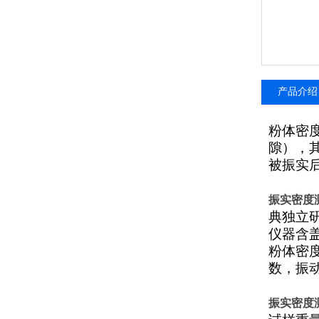
产品介绍
粉体密
隙），
被振实
振实密度
典独立
仪器含盖国
粉体密
数，振
振实密度