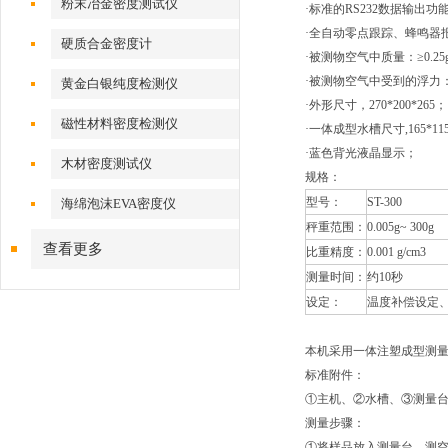
粉末冶金密度测试仪
·标准的RS232数据输出
·全自动零点跟踪、蜂鸣器
硬质合金密度计
·被测物空气中质量：≥0.25
·被测物空气中受到的浮力：＜
黄金白银纯度检测仪
·外形尺寸，270*200*265； 
磁性材料密度检测仪
·一体成型水槽尺寸,165*115
·蓝色背光液晶显示；
木材密度测试仪
规格：
型号：
ST-300
海绵泡沫EVA密度仪
秤重范围：
0.005g~ 300g
查看更多
比重精度：
0.001 g/cm3
测量时间：
约10秒
设定：
温度补偿设定
本机采用一体注塑成型测
标准附件：
①主机、②水槽、③测量台
测量步骤：
①将样品放入测量台，测