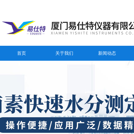
首页
关于我们
新闻动态