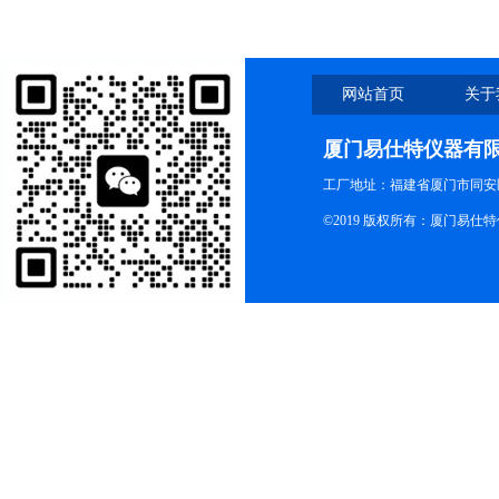
网站首页
关于
厦门易仕特仪器有
工厂地址：福建省厦门市同安
©2019 版权所有：厦门易仕