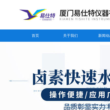
首页
关于我们
新闻动