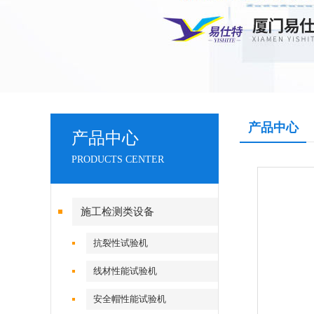
产品中心
产品中心
PRODUCTS CENTER
施工检测类设备
抗裂性试验机
线材性能试验机
安全帽性能试验机