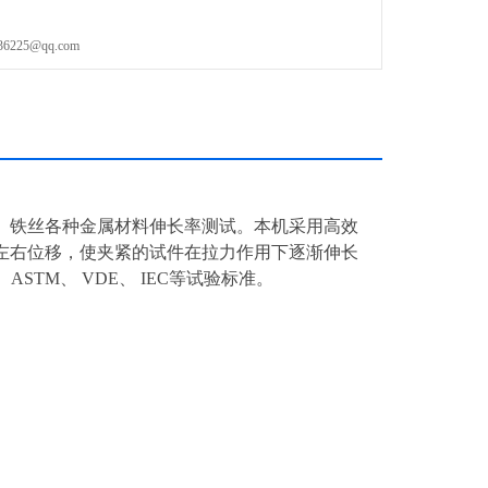
25@qq.com
、铁丝
各种金属材料伸长率测试。本机采用高效
左右位移，使夹紧的试件在拉力作用下逐渐伸长
TM、 VDE、 IEC等
试验标准。