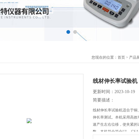
您现在的位置：
首页
>
产品
线材伸长率试验机
更新时间：2023-10-19
简要描述：
线材伸长率试验机适合于铜
伸长率测试。本机采用高效
速产生左右位移，使夹紧的
数。本机符合符合UL、CSA、