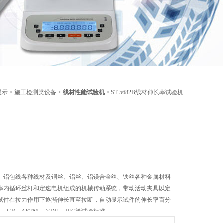
展示
>
施工检测类设备
>
线材性能试验机
> ST-5682B线材伸长率试验机
、铝包线各种线材及铜丝、铝丝、铝镁合金丝、铁丝各种金属材料
率内循环丝杆和定速电机组成的机械传动系统，带动活动夹具以定
试件在拉力作用下逐渐伸长直至拉断，自动显示试件的伸长率百分
 GB、ASTM、 VDE、 IEC等试验标准。