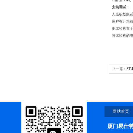
7.重 量:15kg
安装调试：
人造板划痕
用户在开箱
把试验机置
将试验机的
上一篇：
ST
网站首页
厦门易仕