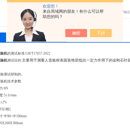
免费咨询：
欢迎您！
来自局域网的朋友！有什么可以帮
发邮件给我们：7663362
助您的吗？
相关产品
留言询价
试验机
的测试标准:GB/T17657-2022
主要用于测量人造板材表面装饰层抵抗一定力作用下的金刚石针
试验机
测试目的:
行
试验测试研制的。
验机技术参数:
力:6N
5±1r/min
±2%
35[1根]
:中90~中100mm
0X260X300mm