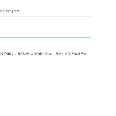
25@qq.com
刻划的能力。
测试材料表面的抗划性能，是针对各类人造板及饰