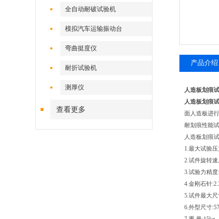
全自动耐破试验机
模拟汽车运输振动台
弯曲挺度仪
产品介绍
耐折试验机
测厚仪
人造板划痕
人造板划痕
查看更多
面人造板进
耐划痕性能
人造板划痕试
1.最大试验压
2.试件旋转速度:
3.试验力精度:
4.金刚石针:2.
5.试件最大尺寸
6.外型尺寸:57