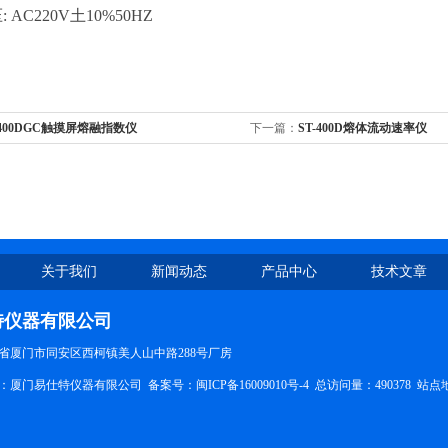
 AC220V土10%50HZ
-400DGC触摸屏熔融指数仪
下一篇：
ST-400D熔体流动速率仪
关于我们
新闻动态
产品中心
技术文章
特仪器有限公司
省厦门市同安区西柯镇美人山中路288号厂房
所有：厦门易仕特仪器有限公司 备案号：
闽ICP备16009010号-4
总访问量：490378
站点