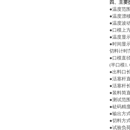
四、主要
●温度范围: 
●温度漂移:
●温度波动度
●口模上方
●温度显示分
●时间显示分
切料计时范围
●口模直径:中
(半口模1. 
●出料口长度:
●活塞杆直径:
●活塞杆长度:
●装料简直径:
●测试范围: 0
●砝码精度:
●输出方
●切料方
●试验负荷