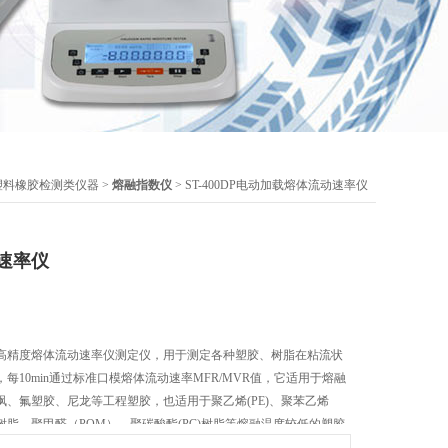
塑料橡胶检测类仪器
>
熔融指数仪
> ST-400DP电动加载熔体流动速率仪
速率仪
高精度熔体流动速率仪测定仪，用于测定各种塑胶、树脂在粘流状
每10min通过标准口模熔体流动速率MFR/MVR值，它适用于熔融
、氟塑胶、尼龙等工程塑胶，也适用于聚乙烯(PE)、聚苯乙烯
BS树脂、聚甲醛（POM）、聚碳酸酯(PC)树脂等熔融温度较低的塑胶
产，塑胶制品、石油化工