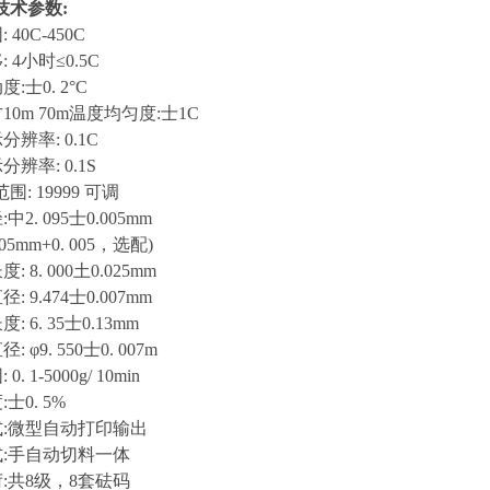
技术参数:
40C-450C
 4小时≤0.5C
:士0. 2°C
10m 70m温度均匀度:士1C
辨率: 0.1C
辨率: 0.1S
: 19999 可调
2. 095士0.005mm
05mm+0. 005，选配)
 8. 000土0.025mm
 9.474士0.007mm
 6. 35士0.13mm
 φ9. 550士0. 007m
. 1-5000g/ 10min
士0. 5%
式:微型自动打印输出
式:手自动切料一体
:共8级，8套砝码