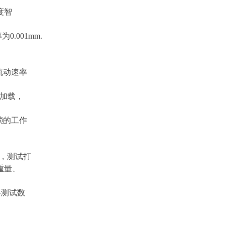
度智
率为
0.001mm.
流动速率
动加载，
琐的工作
，测试打
重量、
将测试数