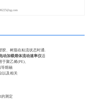
25@qq.com
塑胶、树脂在粘流状态时通.
电动加载熔体流动速率仪
适
聚乙烯(PE)、
树脂等熔融
业以及相关
VR的测定