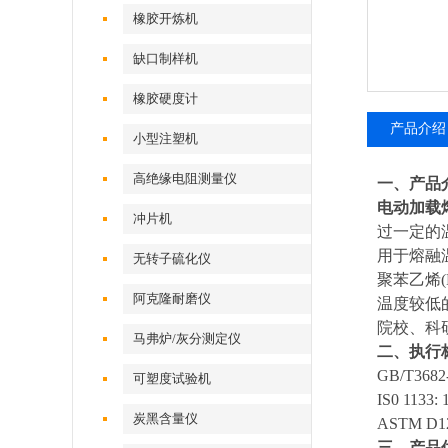
橡胶开炼机
缺口制样机
橡胶硬度计
产品介绍
小型注塑机
高绝缘电阻测量仪
一、产品
电动加载
冲片机
过一定的温
用于
熔融
无转子硫化仪
聚苯乙烯(
阿克隆耐磨仪
温度较低
院校、科
马弗炉/灰分测定仪
二、执行
GB/T3
可塑度试验机
IS0 1
炭黑含量仪
ASTM 
三
、
产品