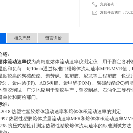
免费咨询：
发邮件给我们：7663362
相关产品
留言询价
介绍:
熔体流动速率仪
为高精度熔体流动速率仪测定仪，用于测定各种
度和负荷，每10min通过标准口模熔体流动速率MFR/MVR值，
温度较高的聚碳酸酯、聚芳砜、氟塑胶、尼龙等工程塑胶，也适用于
PS) 、聚丙烯(PP)、ABS树脂、聚甲醛(POM) 、聚碳酸酯(PC)
的塑胶测试，广泛地应用于塑胶生产，塑胶制品、石油化工等行
研单位和商检部门。
标准:
682-2018 热塑性塑胶熔体流动速率和熔体体积流动速率的测定
133: 1997 热塑性塑胶熔体质量流动速率MFR和熔体体积流动速率M
D1238 挤压式塑性计测定热塑性塑胶熔体流动速率的标准测试方法
优点: