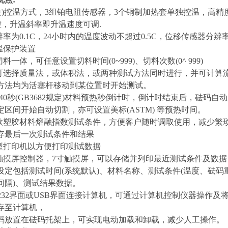
3段)控温方式，3组铂电阻传感器，3个铜制加热套单独控温，高精
调控，升温斜率即升温速度可调.
率为0.1C，24小时内的温度波动不超过0.5C，位移传感器分辨
温保护装置
料一体，可任意设置切料时间(0~999)、切料次数(0^ 999)
可选择质量法，或体积法，或两种测试方法同时进行，并可计算
方法均为活塞杆移动到某位置时开始测试。
40秒(GB3682规定)材料预热秒倒计时，倒计时结束后，砝码自
定区间开始自动切割，亦可设置美标(ASTM) 等预热时间。
款塑胶材料熔融指数测试条件，方便客户随时调取使用，减少繁
存最后一次测试条件和结果
型打印机以方便打印测试数据
触摸屏控制器，7寸触摸屏，可以存储并列印最近测试条件及数据
设定包括测试时间(系统默认)、材料名称、测试条件(温度、砝码
间隔)、测试结果数据。
S232界面或USB界面连接计算机，可通过计算机控制仪器操作及
存至计算机，
码放置在砝码托架上，可实现电动加载和卸载，减少人工操作。