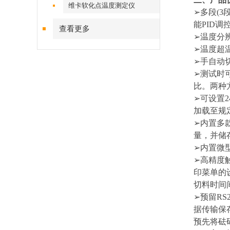
维卡软化点温度测定仪
➢多段(
能PID
查看更多
➢温度分辨
➢温度超
➢手自动切
➢测试时
比。两种
➢可设置2
加载至规
➢内置多
量，并储
➢内置微
➢高精度
印菜单的
切料时间
➢预留R
据传输保
预先将砝