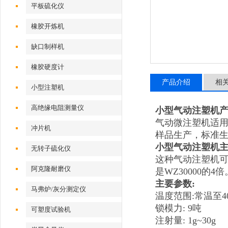
平板硫化仪
橡胶开炼机
缺口制样机
橡胶硬度计
产品介绍
相
小型注塑机
高绝缘电阻测量仪
小型气动注塑机
气动微注塑机适
冲片机
样品生产，标准
小型气动注塑机
主
无转子硫化仪
这种气动注塑机可
阿克隆耐磨仪
是WZ30000的4倍
主要参数:
马弗炉/灰分测定仪
温度范围:常温至400
锁模力: 9吨
可塑度试验机
注射量: 1g~30g