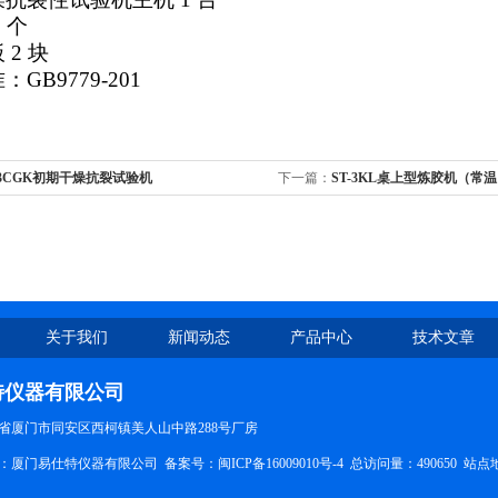
1 个
板
2 块
GB9779-201
-3CGK初期干燥抗裂试验机
下一篇：
ST-3KL桌上型炼胶机（常
关于我们
新闻动态
产品中心
技术文章
特仪器有限公司
省厦门市同安区西柯镇美人山中路288号厂房
所有：厦门易仕特仪器有限公司 备案号：
闽ICP备16009010号-4
总访问量：490650
站点