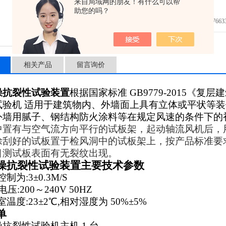
来自局域网的朋友！有什么可以帮
免费咨询：
助您的吗？
发邮件给我们：7663362
相关产品
留言询价
燥抗裂性试验装置
根据国家标准 GB9779-2015《复
试验机
适用于建筑物内、外墙面上具有立体或平状等装
外墙用腻子、钢结构防火涂料等在规定风速的条件下的
中置有与空气流方向平行的试板架，起动轴流风机后，
涂刮好的试板置于检风洞中的试板架上，按产品标准要
目测试板表面有无裂纹出现。
燥抗裂性试验装置
主要技术参数
制为:3±0.3M/S
压:200～240V
50HZ
温度:23±2℃,相对湿度为 50%±5%
单
燥抗裂性试验机
主机
1 台