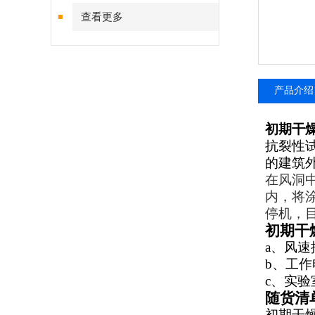
查看更多
产品介绍
初期干
抗裂性
的建筑
在风洞
内，将
停机，
初期干
a、风速控
b、工作电
c、实验室
随货清
初期干