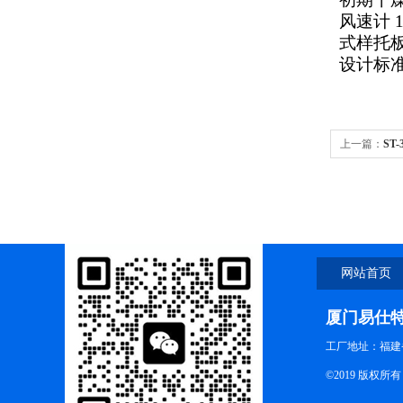
风速计
式样托
设计标准：
上一篇：
ST
网站首页
厦门易仕
工厂地址：福建
©2019 版权