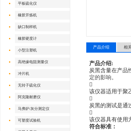
平板硫化仪
橡胶开炼机
缺口制样机
橡胶硬度计
产品介绍
相
小型注塑机
高绝缘电阻测量仪
产品介绍:
炭黑含量在产品
冲片机
定的影响。

无转子硫化仪
该仪器适用于聚
阿克隆耐磨仪

炭黑的测试是通
马弗炉/灰分测定仪

该仪器具有使用
可塑度试验机
符合标准：