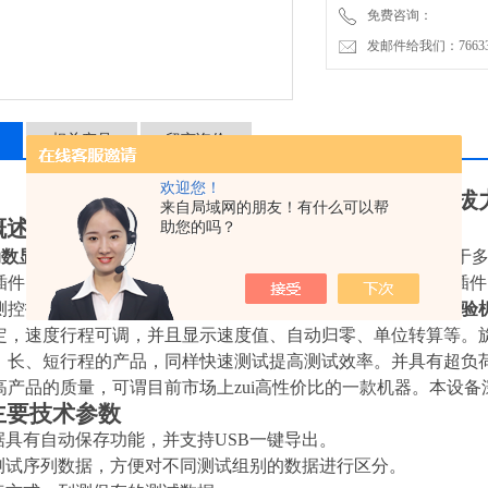
免费咨询：
发邮件给我们：7663362
相关产品
留言询价
欢迎您！
STX-CB20
全自动数显插拔
来自局域网的朋友！有什么可以帮
概述
助您的吗？
动数显插拔力试验机
，是一种新型研发的试验设备。本机适用于
插件的耐插寿命的*试验设备，模拟人工对试件公子和母座子插
测控技术，高亮度的
LED
液晶显示技术。
全自动数显插拔力试验
定，速度行程可调，并且显示速度值、自动归零、单位转算等。
，长、短行程的产品，同样快速测试提高测试效率。并具有超负
高产品的质量，可谓目前市场上zui高性价比的一款机器。本设
主要技术参数
数据具有自动保存功能，并支持USB一键导出。
辑测试序列数据，方便对不同测试组别的数据进行区分。