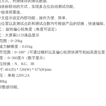
列表方式，列测保存的测试数据.
三轴坐标联动的方式，实现多点位自动测试功能。
软件较准荷重值。
全中文提示设定内部功能，操作方便、简单。
起点位置以及测试点距和测试点数均可根据产品的切换，快速编辑
式：
旋转偏心轮角度（角度可设定）
式：大屏幕LCD液晶显示
范围：0~20kg
拔力解晰度：0.01kg
调节范围：0~180°（可通过螺杆以及偏心轮滑块调节初始高度位置
速度：
0~360度/S（数字显示）
单位转换：N、KG、IB
寸:
461(D)＊526(W)＊675(H)mm
电压：
单相 220V,2A
0kg
打印数据功能。