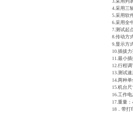
3.采用
4.采用
5.采用
6.采用
7.测试
8.传动方
9.显示方
10.插拔力
11.最小插
12.行程
13.测试
14.两种
15.机台尺
16.工作
17.重量：4
18．带