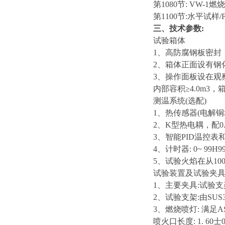
第1080节: VW-1燃
第1100节:水平试样
三、技术参数:
试验箱体
1、高防腐钢板密封
2、箱体正面设有钢
3、操作面板设在观
内部容积≥4.0m3
测温系统(选配)
1、热传感器(电解铜块1
2、K型热电耦，配0
3、智能PID温控表
4、计时器: 0~ 99H9
5、试验火焰在从100°
试验装置及试验夹
1、主要夹具:试验
2、试验支架:由SUS
3、燃烧喷灯: 满足AS
喷火口长度: 1. 60士