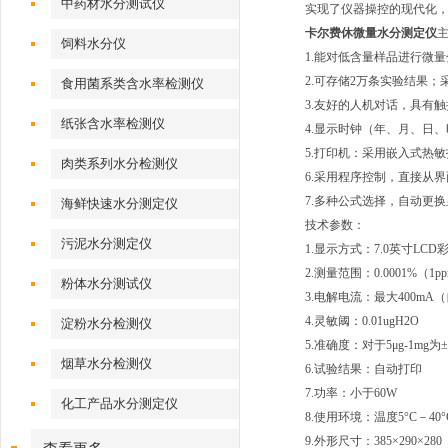
中药材水分测试仪
实现了仪器操控的现代化
卡尔费休微量水分测定仪
饲料水分仪
1.能对低含量样品进行微
2.可存储2万条实验结果
食用菌系类含水率检测仪
3.友好的人机对话，具有
纸张含水率检测仪
4.显示时钟（年、月、日
5.打印机：采用嵌入式热
肉类系列水分检测仪
6.采用程序控制，直接从
7.多种公式选择，自动更换显
海鲜快速水分测定仪
技术参数：
污泥水分测定仪
1.显示方式：7.0英寸L
2.测量范围：0.0001%（1p
粉体水分测试仪
3.电解电流：最大400mA
4.灵敏阈：0.01ugH2O
淀粉水分检测仪
5.准确度：对于5μg-1mg
烟草水分检测仪
6.试验结果：自动打印
7.功率：小于60W
化工产品水分测定仪
8.使用环境：温度5°C－40°
9.外形尺寸：385×290×280