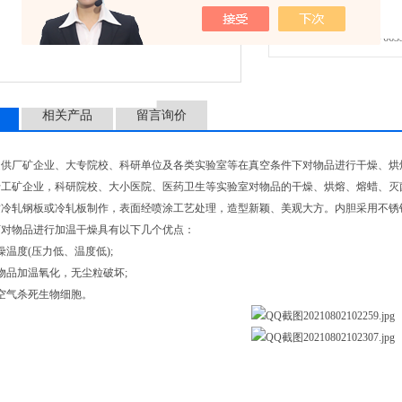
免费咨询：
作，表面经喷涂工艺处理，造型新颖、美观
发邮件给我们：7663362
腐处理、加工成型
相关产品
留言询价
是供厂矿企业、大专院校、科研单位及各类实验室等在真空条件下对物品进行干燥、烘
于工矿企业，科研院校、大小医院、医药卫生等实验室对物品的干燥、烘熔、熔蜡、灭
质冷轧钢板或冷轧板制作，表面经喷涂工艺处理，造型新颖、美观大方。内胆采用不锈
下对物品进行加温干燥具有以下几个优点：
燥温度(压力低、温度低);
物品加温氧化，无尘粒破坏;
空气杀死生物细胞。