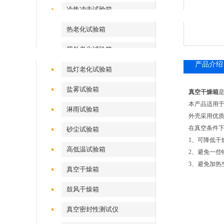
冷热冲击试验箱
外壳采用优质冷轧钢板或冷轧板制
方
热老化试验箱
紫外老化试验箱
2.
内胆采用不锈钢板或冷轧钢板经防
产品介绍
氙灯老化试验箱
盐雾试验箱
真空干燥箱
本产品适用
淋雨试验箱
外壳采用优
在真空条件
砂尘试验箱
1、可降低干
高低温试验箱
2、避免一些
3、避免加热
真空干燥箱
鼓风干燥箱
真空密封性测试仪