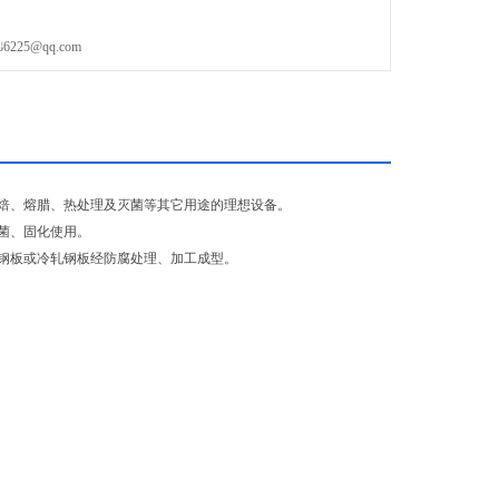
大
25@qq.com
焙、熔腊、热处理及灭菌等其它用途的理想设备。
菌、固化使用。
钢板或冷轧钢板经防腐处理、加工成型。