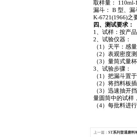
取样量： 110ml-1
漏斗： B 型、
K-6721(1966)
四、测试要求：
1、试样：按产
2、试验仪器：
（1）天平：感量 0
（2）表观密度
（3）量筒式量杯：
3、试验步骤：
（1）把漏斗置于
（2）将挡料板插入
（3）迅速抽开
量圆筒中的试样，精
（4）每批料进
上一篇：
ST系列普通磨料