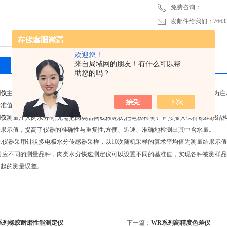
免费咨询：
发邮件给我们：7663362
欢迎您！
来自局域网的朋友！有什么可以帮
相关产品
留言询价
助您的吗？
测仪
主要用于快速猪肉、牛肉、鸡肉等动物肉类水分含量，从而判断所测样品是否为注
标准值。
测仪
测量注入肉水分时,无需把肉类品捣成糊泥状,把电极检测针直接插入保持原组织结构
果示值，提高了仪器的准确性与重复性,方便、迅速、准确地检测出其中含水量。
:仪器采用针状多电极水分传感器采样，以10次随机采样的算术平均值为测量结果示
:对应不同的测量品种，肉类水分快速测定仪可以设置不同的基准值，实现各种被测样
引起的测量误差。
T系列橡胶耐磨性能测定仪
下一篇：
WR系列高精度色差仪