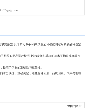
25@qq.com
水肉该仪器设计精巧单手可持,仪器还可根据测定对象的品种设定
的整匹肉类品进行检测, 以10次随机采样的算术平均值或者单次
值，提高了仪器的准确性与重复性。
品的水分快速、准确测定，避免品种因素、品质因素、气象与地域
返回列表>>