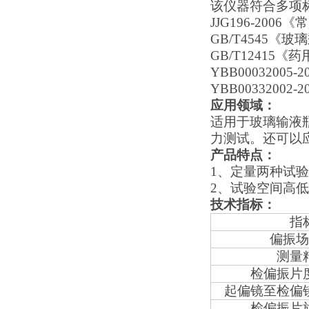
该仪器符合多项
JJG196-2006
《常
GB/T4545
《玻璃
GB/T12415
《药
YBB00032005-2
YBB00332002-2
应用领域：
适用于玻璃输液
力测试。还可以
产品特点：
1
、定量两种试验
2
、试验空间高低
技术指标：
指
偏振场
测量
检偏振片
起偏镜至检偏
检偏振片