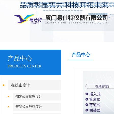
产品中心
产品中心
PRODUCTS CENTER
在线密度计
侧装式在线密度计
弯管式在线密度计