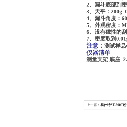
2
、漏斗底部到密
3
、天平：
4
、漏斗角度：60°
5
、外观密
6
、没有磁性的刮
7
、密度取到0.01
注意：
测试样品
仪器清单
测量支架 底座 2
上一篇：
易仕特ST-300