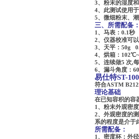
3
、粉末的湿度和
4
、此测试使用于
5
、微细粉末、潮
三
、
所需配备
1
、马表：0.1秒
2
、仪器校准可以
3
、天平：50g 0.
4
、烘箱
5
、连续做
6
、漏斗角度：60°
易仕特ST-100
符合ASTM B212. 
理论基础
在已知容积的容器
1
、粉末外观密度
2
、外观密度的测
系的程度是介于
所需配备：
1
、密度杯：外径28m