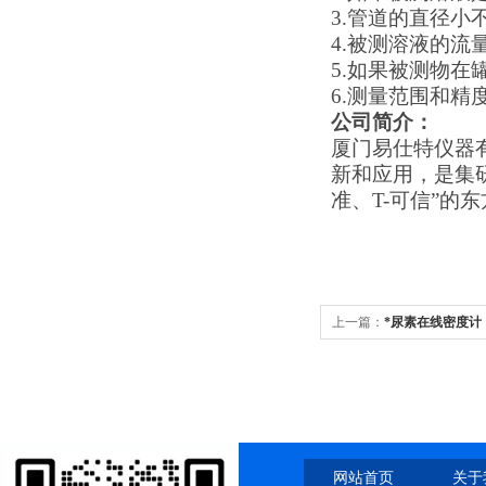
3.
管道的直径小不
4.
被测溶液的流量
5.
如果被测物在罐
6.
测量范围和精
公司简介：
厦门易仕特仪器
新和应用，是集研
准、T-可信”的
上一篇：
*尿素在线密度计
网站首页
关于