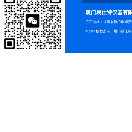
厦门易仕特仪器有
工厂地址：福建省厦门市同安
©2019 版权所有：厦门易仕