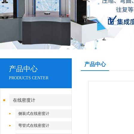
产品中心
产品中心
PRODUCTS CENTER
在线密度计
侧装式在线密度计
弯管式在线密度计