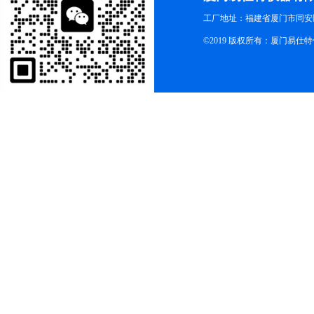
工厂地址：福建省厦门市同安
©2019 版权所有：厦门易仕