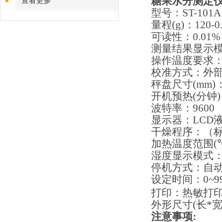
糖果水分测定
查看更多
型号：
ST-101A
量程
(g)
：
120-0
可读性：
0.01%
测量结果显示
操作温度要求
校准方式：外
秤盘尺寸
(mm)
开机预热
(
分钟
)
波特率：
9600
显示器：
LCD
干燥程序：（
加热温度范围
(
湿度显示模式
停机方式：自
设定时间：
0~9
打印：热敏打
外形尺寸
(
长
*
注意事项
: