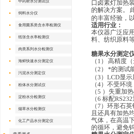
中药材水分测试仪
口卤素灯加热
的解决方案。
饲料水分仪
的丰富经验，
适用行业：
食用菌系类含水率检测仪
本仪器广泛应
纸张含水率检测仪
料、纺织原料
肉类系列水分检测仪
糖果水分测定
（
1
）
高精度（
海鲜快速水分测定仪
（
2
）
*的测试
污泥水分测定仪
（
3
）
LCD
显示
（
4
）不受环境
粉体水分测试仪
（
5
）失重加热
淀粉水分检测仪
（
6
标配
RS232
（
7
）环形石英
烟草水分检测仪
且还具有加热
气体，在高温
化工产品水分测定仪
的循环，避免