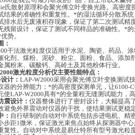
2000
是我公司倾力研发的产品，自上市以来赢得
ie
氏散射原理和会聚光傅立叶变换光路。高密度
试结果的准确性和重复性。*的湿法循环分散系统
试排水后无废液积存现象，保证了第二次测试精
无残留设计，保证了测试不同样品的准确性。*的
*优势。
围：
800
干法激光粒度仪适用于水泥、陶瓷、药品、涂
催化剂、煤粉、泥砂、粉尘、面粉、食品、添加
金属粉末、碳酸钙、高岭土及其他粉体行业。
2000
激光粒度分析仪主要性能特点：
路设计：
LAP-W2000
采用会聚光傅立叶变换测试
仪器的分辨能力；*的高密度探测单元，让
6100-C
元使
LAP-W2000
具有*的全量程无缝测试能力，
防震设计：
仪器整体进行了密封设计，大幅提高
效避免外界震动对仪器的干扰，使结果测试更稳
中：
自行研制的自动对中系统包括步进电机、精
小步距
1
微米，保证激光束焦点始终从探测器中心
重复性。自动对中系统是易仕特所有型号激光粒