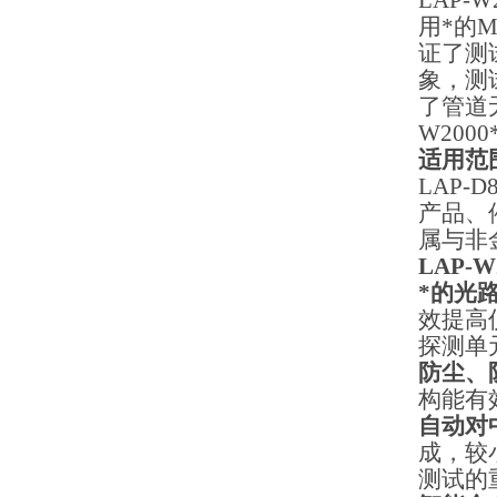
LAP-W
用*的
M
证了测
象，测
了管道
W2000
适用范
LAP-D
产品、
属与非
LAP-W
*的光
效提高
探测单
防尘、
构能有
自动对
成，较
测试的