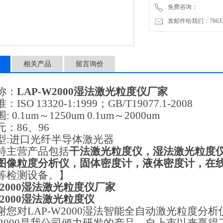
免费咨询：
发邮件给我们：7663362
相关产品
留言询价
称：
LAP-W2000
湿法激光粒度仪厂家
准：
ISO 13320-1:1999
；
GB/T19077.1-2008
围
: 0.1um
～
1250um 0.1um
～
2000um
元：
86
、
96
型
:
进口光纤半导体激光器
特主营产品包括
干法激光粒度仪，湿法激光粒度
图像粒度分析仪，固体密度计，液体密度计，在
等检测设备。】
2000
湿法激光粒度仪厂家
2000
湿法激光粒度仪
谢您对
LAP-W2000
湿法智能全自动激光粒度分析