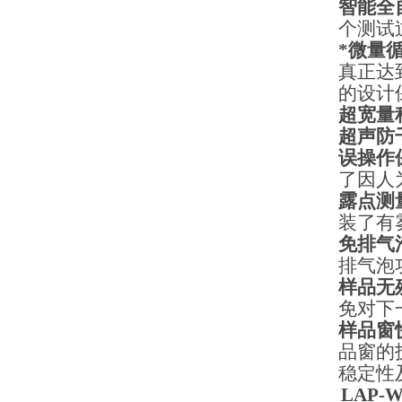
智能全
个测试
*微量
真正达
的设计
超宽量
超声防
误操作
了因人
露点测
装了有
免排气
排气泡
样品无
免对下
样品窗
品窗的
稳定性
LAP-W