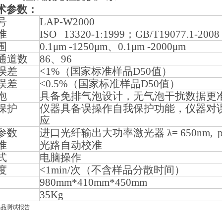
术参数：
号
LAP-W2000
准
ISO 13320-1:1999
；
GB/T19077.1-2008
围
0.1μm -1250μm
、
0.1μm -2000μm
通道数
86
、
96
误差
<1%
（国家标准样品
D50
值）
误差
<0.5%
（国家标准样品
D50
值）
泡
具备免排气泡设计，无气泡干扰数据更
保护
仪器具备误操作自我保护功能，仪器对
应
参数
进口光纤输出大功率激光器
λ= 650nm,
准
光路自动校准
式
电脑操作
度
<1min/
次（不含样品分散时间）
980mm*410mm*450mm
35Kg
样品测试报告