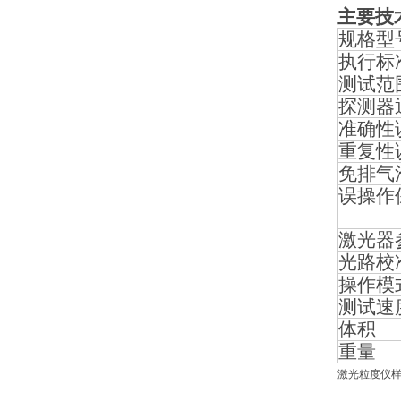
主要技
规格型
执行标
测试范
探测器
准确性
重复性
免排气
误操作
激光器
光路校
操作模
测试速
体积
重量
激光粒度仪