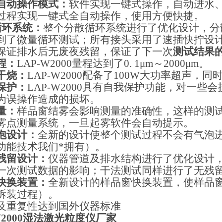
自动操作模式：
软件实现一键式操作，自动进水
过程实现一键式全自动操作，使用方便快捷。
循环系统：
整个分散循环系统进行了优化设计，分
到了微量循环测试；所有接头采用了速插快拧设
保证排水后无废夜残留，保证了下一次
测试结果
程：
LAP-W2000
量程达到了
0. 1μm
～
2000μm
。
干烧：
LAP-W2000
配备了
100W
大功率超声，同
保护：
LAP-W2000
具有自我保护功能，对一些会
为误操作造成的损坏。
量：
样品窗结雾会影响测量的准确性，这样的测
雾点测量系统，一旦起雾软件会自动提示。
泡设计：
全新的设计使整个测试过程不会有气泡
功能技术我们*拥有）。
残留设计：
仪器管道及排水结构进行了优化设计
一次测试数据的影响；干法测试同样进行了无残
快换装置：
全新设计的样品窗快换装置，使样品
拆装过程）。
及重复性达到国外仪器标准
2000
湿法激光粒度仪厂家