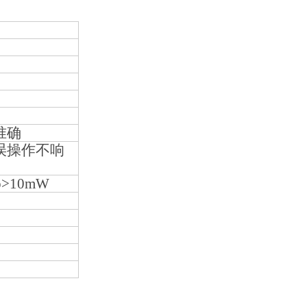
准确
误操作不响
 p>10mW