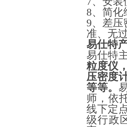
7
、安装
8
、简化
9
、差压
准、无
易仕特
易仕特
粒度仪
压密度
等等。
师，依
线下定
级行政