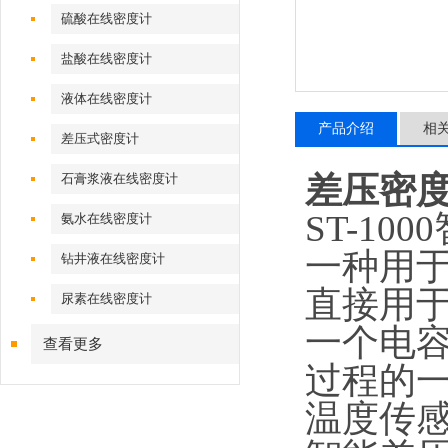
硫酸在线密度计
盐酸在线密度计
液体在线密度计
产品介绍
相
差压式密度计
差压密
石膏浆液在线密度计
ST-1000
氨水在线密度计
一种用
钻井液在线密度计
直接用
尿素在线密度计
一个电
查看更多
过程的
温度传