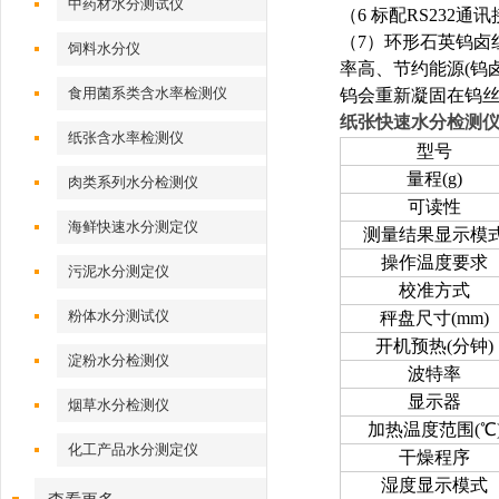
中药材水分测试仪
（
6
标配
RS232
通讯
（
7
）环形石英钨卤
饲料水分仪
率高、节约能源
(
钨
食用菌系类含水率检测仪
钨会重新凝固在钨
纸张快速水分检测
纸张含水率检测仪
型号
量程
(g)
肉类系列水分检测仪
可读性
海鲜快速水分测定仪
测量结果显示模
操作温度要求
污泥水分测定仪
校准方式
粉体水分测试仪
秤盘尺寸
(mm)
开机预热
(
分钟
)
淀粉水分检测仪
波特率
显示器
烟草水分检测仪
加热温度范围
(
℃
化工产品水分测定仪
干燥程序
湿度显示模式