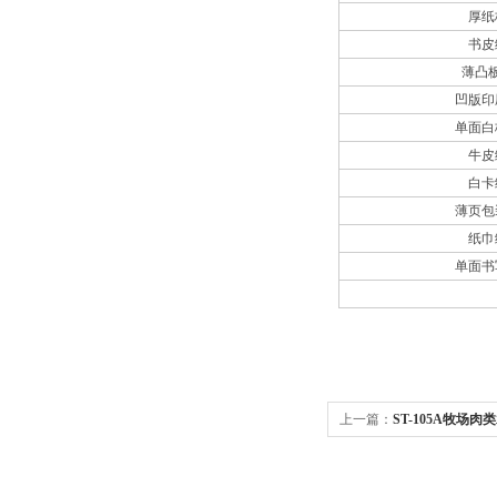
厚纸
书皮
薄凸
凹版印
单面白
牛皮
白卡
薄页包
纸巾
单面书
上一篇：
ST-105A牧场