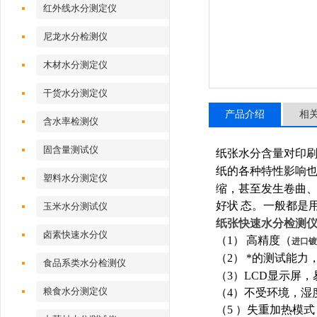
红外线水分测定仪
尼龙水分检测仪
木材水分测定仪
干货水分测定仪
产品介绍
相
含水率检测仪
固含量测试仪
纸张水分含量对印
纸的各种特性影响
塑料水分测定仪
缩，甚至发生卷曲
好状
态。一般都是
玉米水分测试仪
纸张快速水分检测
卤素快速水分仪
（
1
）
高精度（
进口镀
（
2
）
*的测试能力
食品系类水分检测仪
（
3
）
LCD
显示屏，
粮食水分测定仪
（
4
）不受环境，湿
（
5
）失重加热模式