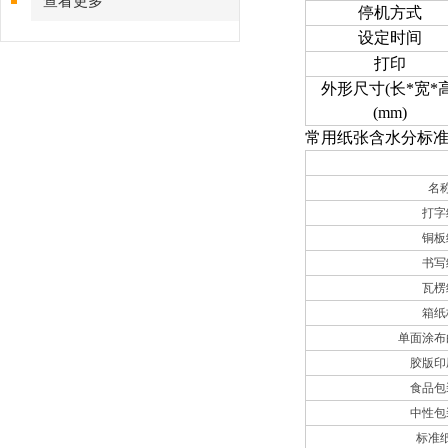
查看更多
停机方式
设定时间
打印
外形尺寸
(
长
*
宽
*
(mm)
常用纸张含水分标
名
打字
铜板
书写
瓦楞
箱纸
单面涂布
胶版印
食品包
中性包
标准